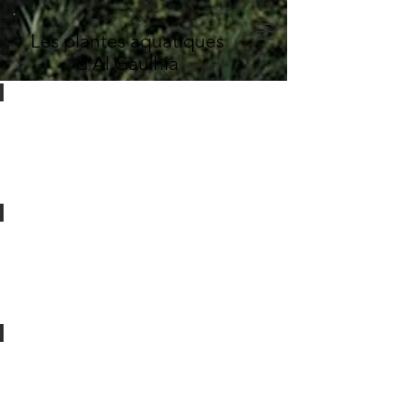
Les plantes aquatiques
d'Al Gaulhia
AL GAULHIA nuphar lutea
AL GAULHIA typha
AL GAULHIA pontederia