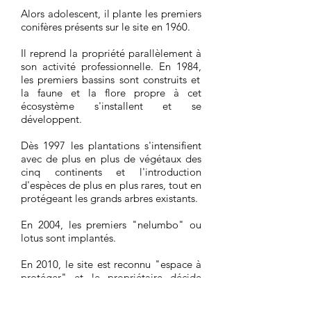
Alors adolescent, il plante les premiers
conifères présents sur le site en 1960.
Il reprend la propriété
parallèlement à
son activité professionnelle. En 1984
,
les premiers bassins sont construits et
la faune et la flore propre à cet
écosystème s'installent et se
développent.
Dès 1997 les plantations s'intensifient
avec de plus en plus de végétaux des
cinq continents et l'introduction
d'espèces de plus en plus rares, tout en
protégeant les grands arbres ex
istants.
En 2004, les premiers "nelumbo" ou
lotus sont implantés.
En 2010, le site est reconnu
"espace à
protéger" et le propriétaire décide
alors de faire partager sa passion et
sensibiliser le public à la protection de