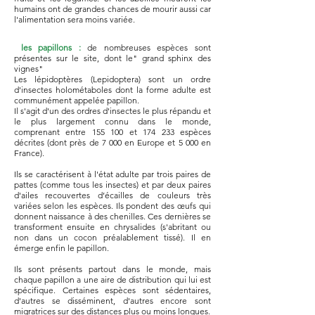
humains ont de grandes chances de mourir aussi car
l'alimentation sera moins variée.
les papillons :
de nombreuses espèces sont
présentes sur le site, dont le" grand sphinx des
vignes"
Les lépidoptères (Lepidoptera) sont un ordre
d'insectes holométaboles dont la forme adulte est
communément appelée papillon.
Il s'agit d'un des ordres d'insectes le plus répandu et
le plus largement connu dans le monde,
comprenant entre 155 100 et 174 233 espèces
décrites (dont près de 7 000 en Europe et 5 000 en
France).
Ils se caractérisent à l'état adulte par trois paires de
pattes (comme tous les insectes) et par deux paires
d'ailes recouvertes d’écailles de couleurs très
variées selon les espèces. Ils pondent des œufs qui
donnent naissance à des chenilles. Ces dernières se
transforment ensuite en chrysalides (s'abritant ou
non dans un cocon préalablement tissé). Il en
émerge enfin le papillon.
Ils sont présents partout dans le monde, mais
chaque papillon a une aire de distribution qui lui est
spécifique. Certaines espèces sont sédentaires,
d'autres se disséminent, d'autres encore sont
migratrices sur des distances plus ou moins longues.