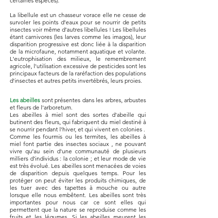
certaines espèces).
La libellule est un chasseur vorace elle ne cesse de
survoler les points d’eaux pour se nourrir de petits
insectes voir même d’autres libellules ! Les libellules
étant carnivores (les larves comme les imagos), leur
disparition progressive est donc liée à la disparition
de la microfaune, notamment aquatique et volante.
L'eutrophisation des milieux, le remembrement
agricole, l'utilisation excessive de pesticides sont les
principaux facteurs de la raréfaction des populations
d'insectes et autres petits invertébrés, leurs proies.
Les abeilles
sont présentes dans les arbres, arbustes
et fleurs de l'arboretum.
Les abeilles à miel sont des sortes d'abeille qui
butinent des fleurs, qui fabriquent du miel destiné à
se nourrir pendant l'hiver, et qui vivent en colonies .
Comme les fourmis ou les termites, les abeilles à
miel font partie des insectes sociaux , ne pouvant
vivre qu'au sein d'une communauté de plusieurs
milliers d'individus : la colonie ; et leur mode de vie
est très évolué. Les abeilles sont menacées de voies
de disparition depuis quelques temps. Pour les
protéger on peut éviter les produits chimiques, de
les tuer avec des tapettes à mouche ou autre
lorsque elle nous embêtent. Les abeilles sont très
importantes pour nous car ce sont elles qui
permettent que la nature se reproduise comme les
fruits et les légumes. Si les abeilles meurent les